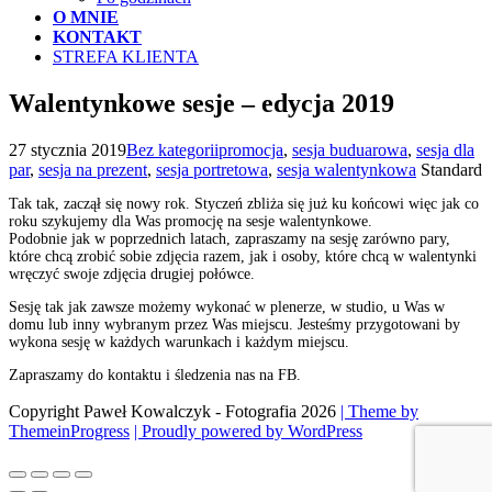
O MNIE
KONTAKT
STREFA KLIENTA
Walentynkowe sesje – edycja 2019
27 stycznia 2019
Bez kategorii
promocja
,
sesja buduarowa
,
sesja dla
par
,
sesja na prezent
,
sesja portretowa
,
sesja walentynkowa
Standard
Tak tak, zaczął się nowy rok. Styczeń zbliża się już ku końcowi więc jak co
roku szykujemy dla Was promocję na sesje walentynkowe.
Podobnie jak w poprzednich latach, zapraszamy na sesję zarówno pary,
które chcą zrobić sobie zdjęcia razem, jak i osoby, które chcą w walentynki
wręczyć swoje zdjęcia drugiej połówce.
Sesję tak jak zawsze możemy wykonać w plenerze, w studio, u Was w
domu lub inny wybranym przez Was miejscu. Jesteśmy przygotowani by
wykona sesję w każdych warunkach i każdym miejscu.
Zapraszamy do kontaktu i śledzenia nas na FB.
Copyright Paweł Kowalczyk - Fotografia 2026
| Theme by
ThemeinProgress
| Proudly powered by WordPress