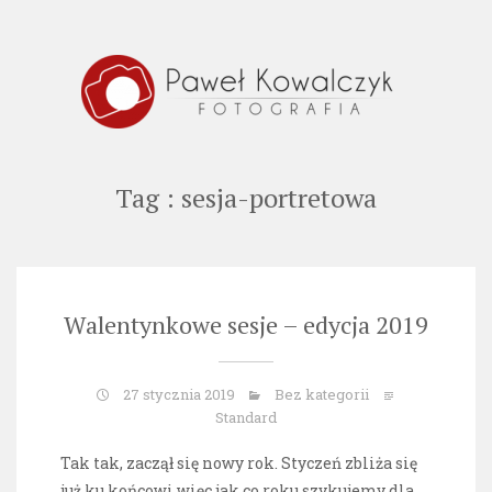
Skip
to
content
Tag : sesja-portretowa
Walentynkowe sesje – edycja 2019
27 stycznia 2019
Bez kategorii
Standard
Tak tak, zaczął się nowy rok. Styczeń zbliża się
już ku końcowi więc jak co roku szykujemy dla