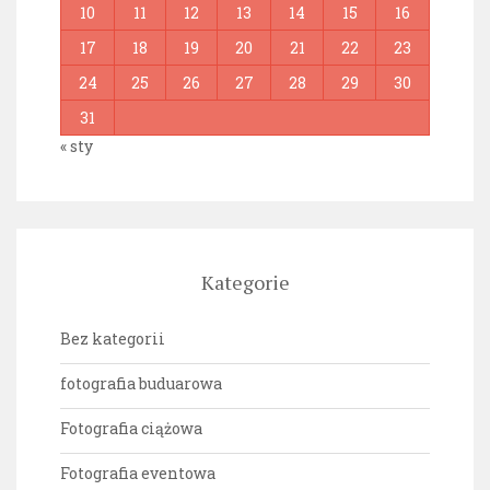
10
11
12
13
14
15
16
17
18
19
20
21
22
23
24
25
26
27
28
29
30
31
« sty
Kategorie
Bez kategorii
fotografia buduarowa
Fotografia ciążowa
Fotografia eventowa