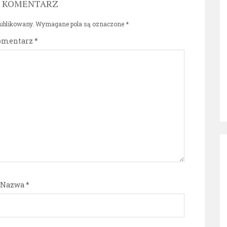
J KOMENTARZ
publikowany.
Wymagane pola są oznaczone
*
omentarz
*
Nazwa
*