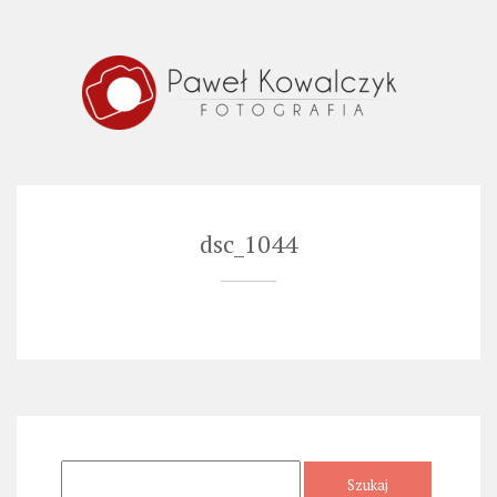
Skip
to
content
dsc_1044
Szukaj: