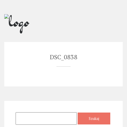
Skip
to
content
DSC_0838
Szukaj: