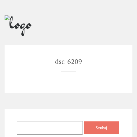
Skip
to
content
dsc_6209
Szukaj: