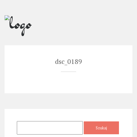
Skip
to
content
dsc_0189
Szukaj: