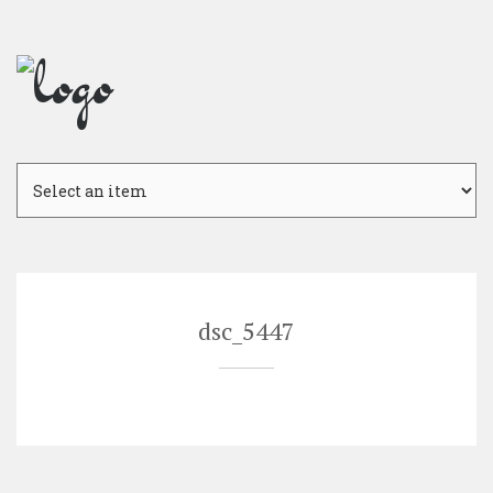
Skip
to
content
dsc_5447