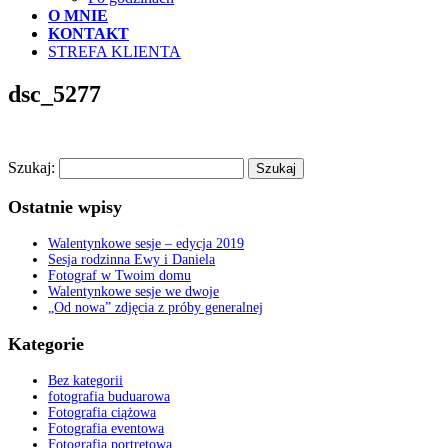
O MNIE
KONTAKT
STREFA KLIENTA
dsc_5277
Szukaj:
Ostatnie wpisy
Walentynkowe sesje – edycja 2019
Sesja rodzinna Ewy i Daniela
Fotograf w Twoim domu
Walentynkowe sesje we dwoje
„Od nowa” zdjęcia z próby generalnej
Kategorie
Bez kategorii
fotografia buduarowa
Fotografia ciążowa
Fotografia eventowa
Fotografia portretowa