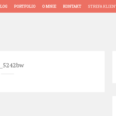
LOG
PORTFOLIO
O MNIE
KONTAKT
STREFA KLIEN
c_5242bw