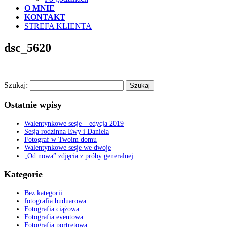
O MNIE
KONTAKT
STREFA KLIENTA
dsc_5620
Szukaj:
Ostatnie wpisy
Walentynkowe sesje – edycja 2019
Sesja rodzinna Ewy i Daniela
Fotograf w Twoim domu
Walentynkowe sesje we dwoje
„Od nowa” zdjęcia z próby generalnej
Kategorie
Bez kategorii
fotografia buduarowa
Fotografia ciążowa
Fotografia eventowa
Fotografia portretowa