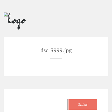
Skip
to
content
dsc_3999.jpg
Szukaj: