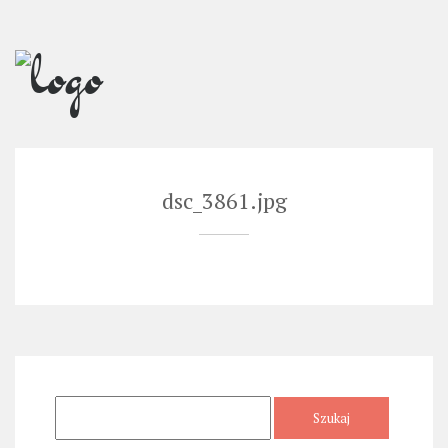
Skip
to
content
dsc_3861.jpg
Szukaj: