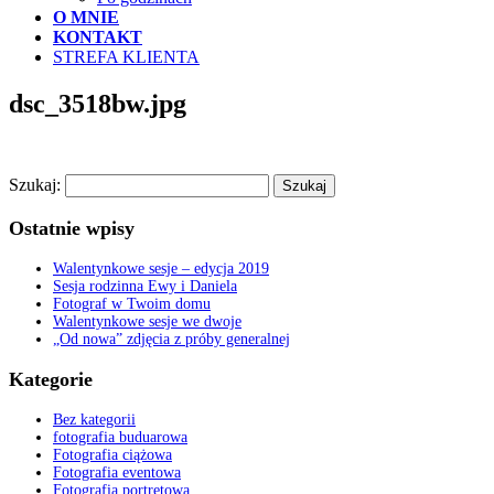
O MNIE
KONTAKT
STREFA KLIENTA
dsc_3518bw.jpg
Szukaj:
Ostatnie wpisy
Walentynkowe sesje – edycja 2019
Sesja rodzinna Ewy i Daniela
Fotograf w Twoim domu
Walentynkowe sesje we dwoje
„Od nowa” zdjęcia z próby generalnej
Kategorie
Bez kategorii
fotografia buduarowa
Fotografia ciążowa
Fotografia eventowa
Fotografia portretowa