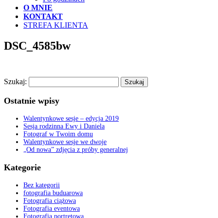
O MNIE
KONTAKT
STREFA KLIENTA
DSC_4585bw
Szukaj:
Ostatnie wpisy
Walentynkowe sesje – edycja 2019
Sesja rodzinna Ewy i Daniela
Fotograf w Twoim domu
Walentynkowe sesje we dwoje
„Od nowa” zdjęcia z próby generalnej
Kategorie
Bez kategorii
fotografia buduarowa
Fotografia ciążowa
Fotografia eventowa
Fotografia portretowa