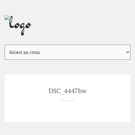
Skip
to
content
DSC_4447bw