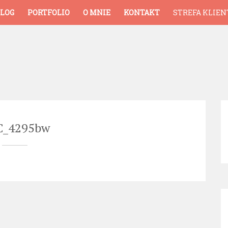
LOG
PORTFOLIO
O MNIE
KONTAKT
STREFA KLIEN
C_4295bw