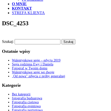
O MNIE
KONTAKT
STREFA KLIENTA
DSC_4253
Szukaj:
Ostatnie wpisy
Walentynkowe sesje – edycja 2019
Sesja rodzinna Ewy i Daniela
Fotograf w Twoim domu
Walentynkowe sesje we dwoje
„Od nowa” zdjęcia z próby generalnej
Kategorie
Bez kategorii
fotografia buduarowa
Fotografia ciążowa
Fotografia eventowa
Fotografia portretowa