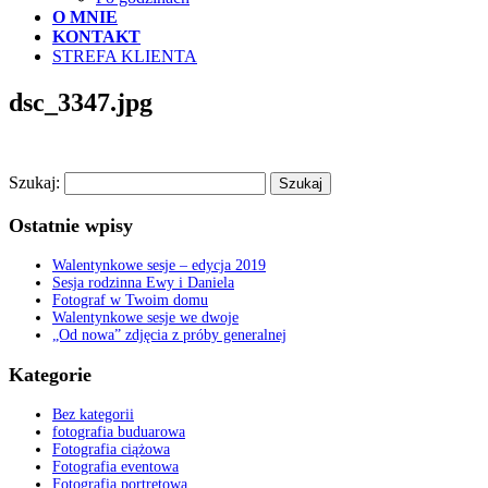
O MNIE
KONTAKT
STREFA KLIENTA
dsc_3347.jpg
Szukaj:
Ostatnie wpisy
Walentynkowe sesje – edycja 2019
Sesja rodzinna Ewy i Daniela
Fotograf w Twoim domu
Walentynkowe sesje we dwoje
„Od nowa” zdjęcia z próby generalnej
Kategorie
Bez kategorii
fotografia buduarowa
Fotografia ciążowa
Fotografia eventowa
Fotografia portretowa