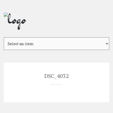
Skip
to
content
DSC_4032