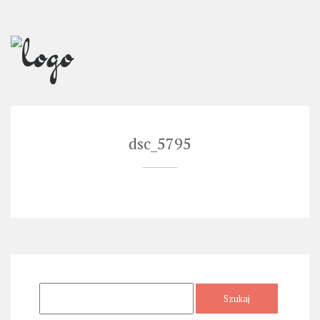
Skip
to
content
dsc_5795
Szukaj: