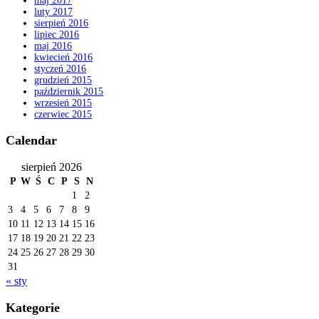
maj 2017
luty 2017
sierpień 2016
lipiec 2016
maj 2016
kwiecień 2016
styczeń 2016
grudzień 2015
październik 2015
wrzesień 2015
czerwiec 2015
Calendar
sierpień 2026
P
W
Ś
C
P
S
N
1
2
3
4
5
6
7
8
9
10
11
12
13
14
15
16
17
18
19
20
21
22
23
24
25
26
27
28
29
30
31
« sty
Kategorie